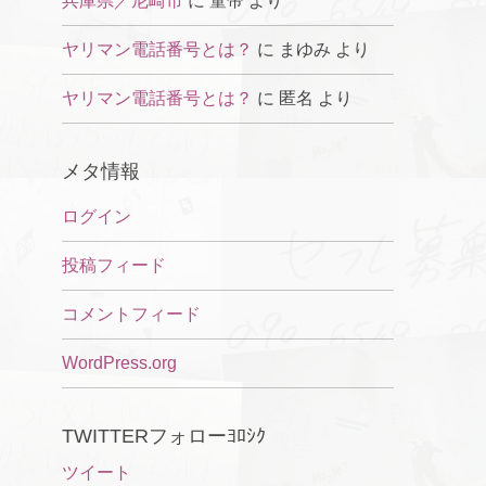
兵庫県／尼崎市
に
童帝
より
ヤリマン電話番号とは？
に
まゆみ
より
ヤリマン電話番号とは？
に
匿名
より
メタ情報
ログイン
投稿フィード
コメントフィード
WordPress.org
TWITTERフォローﾖﾛｼｸ
ツイート