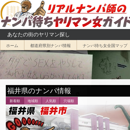
コ
ン
テ
ン
あなたの街のヤリマン探し
ツ
へ
ホーム
都道府県別ナンパ情報
ナンパ待ち女全国マップ
ス
キ
ッ
プ
福井県のナンパ情報