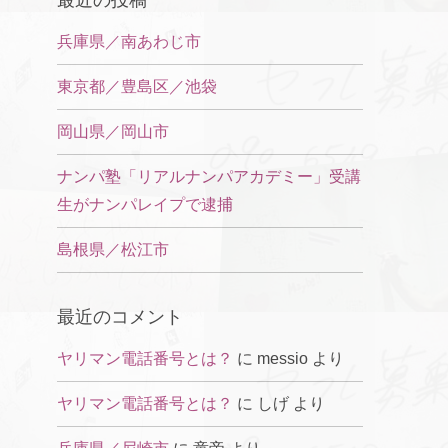
最近の投稿
兵庫県／南あわじ市
東京都／豊島区／池袋
岡山県／岡山市
ナンパ塾「リアルナンパアカデミー」受講
生がナンパレイプで逮捕
島根県／松江市
最近のコメント
ヤリマン電話番号とは？
に
messio
より
ヤリマン電話番号とは？
に
しげ
より