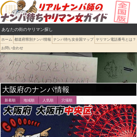
コ
ン
テ
あなたの街のヤリマン探し
ン
ツ
ホーム
都道府県別ナンパ情報
ナンパ待ち女全国マップ
ヤリマン電話番号とは？
へ
お問い合わせ
ス
キ
ッ
プ
大阪府のナンパ情報