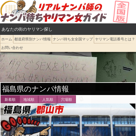
コ
ン
テ
あなたの街のヤリマン探し
ン
ツ
ホーム
都道府県別ナンパ情報
ナンパ待ち女全国マップ
ヤリマン電話番号とは？
へ
お問い合わせ
ス
キ
ッ
プ
福島県のナンパ情報