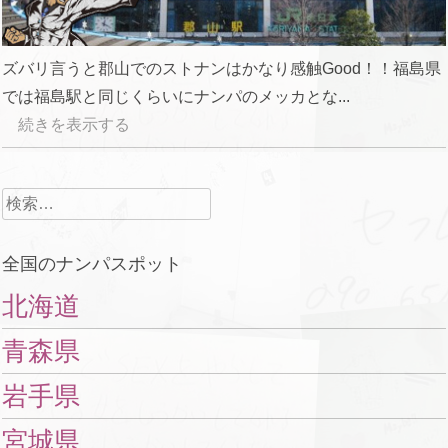
ズバリ言うと郡山でのストナンはかなり感触Good！！福島県
では福島駅と同じくらいにナンパのメッカとな...
続きを表示する
検
索:
全国のナンパスポット
北海道
青森県
岩手県
宮城県