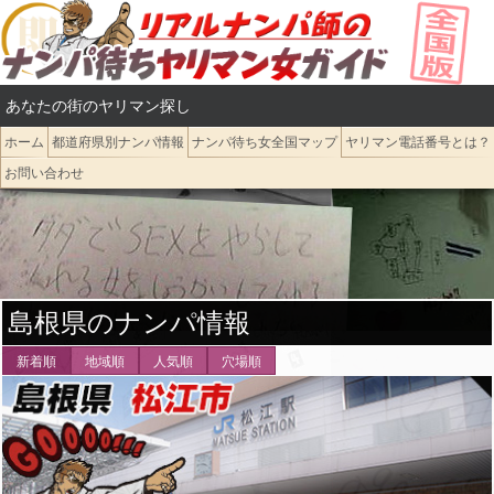
コ
ン
テ
あなたの街のヤリマン探し
ン
ツ
ホーム
都道府県別ナンパ情報
ナンパ待ち女全国マップ
ヤリマン電話番号とは？
へ
お問い合わせ
ス
キ
ッ
プ
島根県のナンパ情報