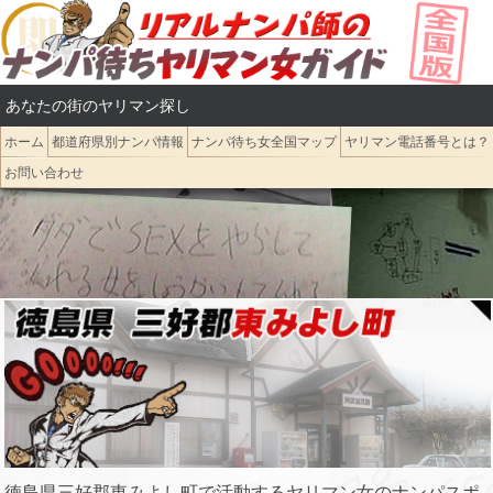
コ
ン
テ
あなたの街のヤリマン探し
ン
ツ
ホーム
都道府県別ナンパ情報
ナンパ待ち女全国マップ
ヤリマン電話番号とは？
へ
お問い合わせ
ス
キ
ッ
プ
徳島県三好郡東みよし町で活動するヤリマン女のナンパスポ