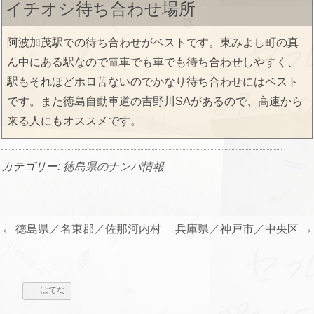
イチオシ待ち合わせ場所
阿波加茂駅での待ち合わせがベストです。東みよし町の真
ん中にある駅なので電車でも車でも待ち合わせしやすく、
駅もそれほどホロ苦ないのでかなり待ち合わせにはベスト
です。また徳島自動車道の吉野川SAがあるので、高速から
来る人にもオススメです。
カテゴリー:
徳島県のナンパ情報
投
←
徳島県／名東郡／佐那河内村
兵庫県／神戸市／中央区
→
稿
ナ
ビ
はてな
ゲ