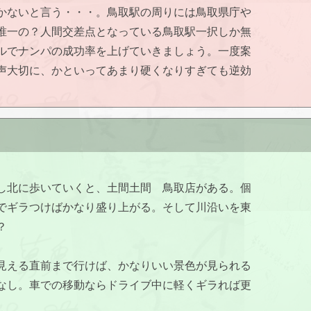
かないと言う・・・。鳥取駅の周りには鳥取県庁や
唯一の？人間交差点となっている鳥取駅一択しか無
ルでナンパの成功率を上げていきましょう。一度案
声大切に、かといってあまり硬くなりすぎても逆効
し北に歩いていくと、土間土間 鳥取店がある。個
でギラつけばかなり盛り上がる。そして川沿いを東
？
見える直前まで行けば、かなりいい景色が見られる
なし。車での移動ならドライブ中に軽くギラれば更