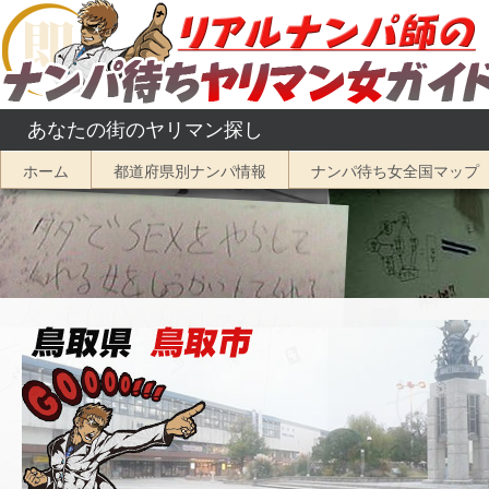
コ
ン
テ
ン
あなたの街のヤリマン探し
ツ
へ
ホーム
都道府県別ナンパ情報
ナンパ待ち女全国マップ
ス
キ
ッ
プ