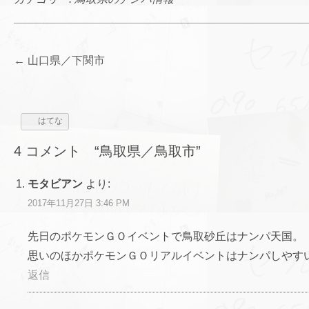
投
←
山口県／下関市
稿
ナ
ビ
はてな
ゲ
4 コメント “
鳥取県／鳥取市
”
ー
シ
モタビアン
より:
ョ
2017年11月27日 3:46 PM
ン
先日のポケモンＧＯイベントで鳥取砂丘はナンパ天国。
思いのほかポケモンＧＯリアルイベントはナンパしやす
返信