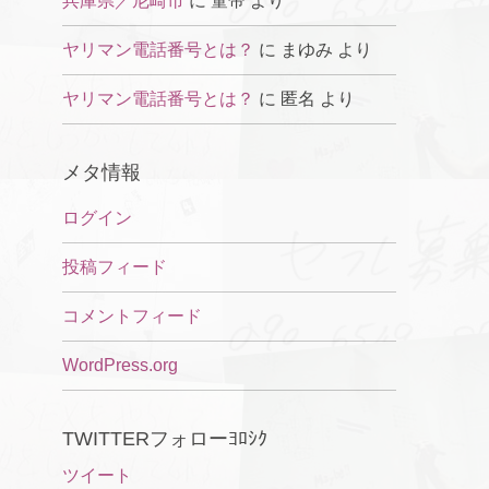
兵庫県／尼崎市
に
童帝
より
ヤリマン電話番号とは？
に
まゆみ
より
ヤリマン電話番号とは？
に
匿名
より
メタ情報
ログイン
投稿フィード
コメントフィード
WordPress.org
TWITTERフォローﾖﾛｼｸ
ツイート