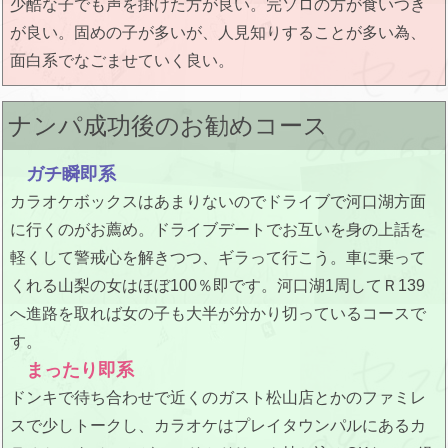
少酷な子でも声を掛けた方が良い。完ソロの方が食いつき
が良い。固めの子が多いが、人見知りすることが多い為、
面白系でなごませていく良い。
ナンパ成功後のお勧めコース
ガチ瞬即系
カラオケボックスはあまりないのでドライブで河口湖方面
に行くのがお薦め。ドライブデートでお互いを身の上話を
軽くして警戒心を解きつつ、ギラって行こう。車に乗って
くれる山梨の女はほぼ100％即です。河口湖1周してＲ139
へ進路を取れば女の子も大半が分かり切っているコースで
す。
まったり即系
ドンキで待ち合わせで近くのガスト松山店とかのファミレ
スで少しトークし、カラオケはプレイタウンパルにあるカ