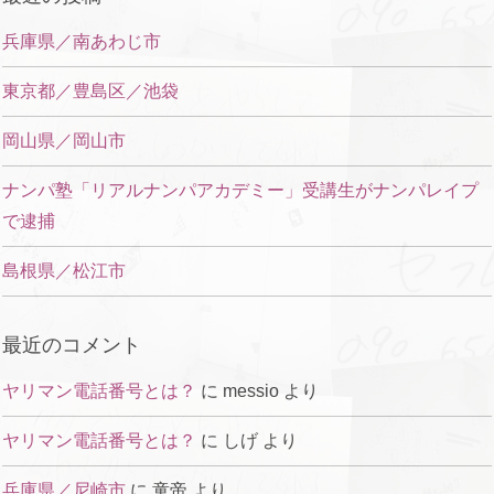
兵庫県／南あわじ市
東京都／豊島区／池袋
岡山県／岡山市
ナンパ塾「リアルナンパアカデミー」受講生がナンパレイプ
で逮捕
島根県／松江市
最近のコメント
ヤリマン電話番号とは？
に
messio
より
ヤリマン電話番号とは？
に
しげ
より
兵庫県／尼崎市
に
童帝
より