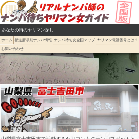
コ
ン
テ
あなたの街のヤリマン探し
ン
ツ
ホーム
都道府県別ナンパ情報
ナンパ待ち女全国マップ
ヤリマン電話番号とは？
へ
お問い合わせ
ス
キ
ッ
プ
山梨県富士吉田市で活動するヤリマン女のナンパスポットと