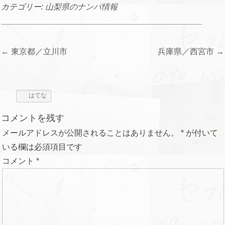
カテゴリー:
山梨県のナンパ情報
投
←
東京都／立川市
兵庫県／西宮市
→
稿
ナ
ビ
はてな
ゲ
コメントを残す
ー
メールアドレスが公開されることはありません。
*
が付いて
シ
いる欄は必須項目です
ョ
コメント
*
ン